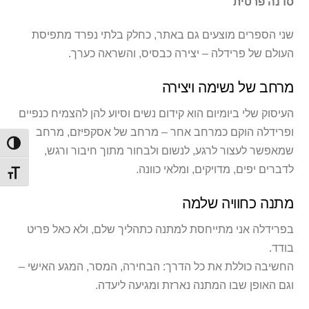
סדנה פרטית
שני הספרים מוצעים גם באתר, כחלק בלתי נפרד מתפיסת
העולם של פרידלה – יצירה כבסיס, והשראה כערך.
מרחב של נשימה ויצירה
העיסוק שלי ביומיום הוא קידום נשים וסיוע להן להצמיח כנפיים
ופרידלה הוקם כמרחב אחר – מרחב של אסקפיזם, מרחב
הפעל/
שמאפשר לעצור לרגע, לנשום ולבחור מתוך חיבור ורגש,
לדברים יפים, מדויקים, ומלאי כוונה.
מתג ג
מתנה כחוויה שלמה
בפרידלה אני מתייחסת למתנה כתהליך שלם, ולא כאל פריט
בודד.
החשיבה כוללת את כל הדרך: הבחירה, המסר, המגע האישי –
וגם האופן שבו המתנה נארזת ומגיעה ליעדה.