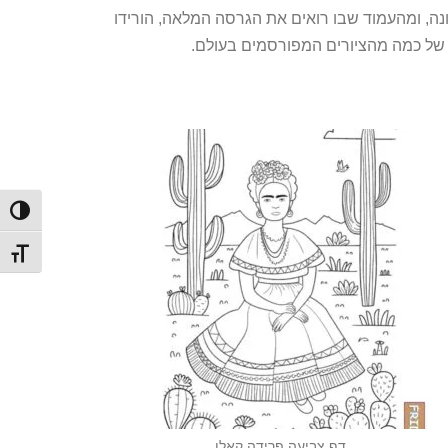
תאים לכל הגילאים, הדפים הם בגודל A4. להורדה, ליחצו על התמונה, ומהעמוד שבו רואים את הגרסה המלאה, הורידו
של כמה מהציורים המפורסמים בעולם.
הפעל/
מתג ג
דף צביעה פרידה קאלו