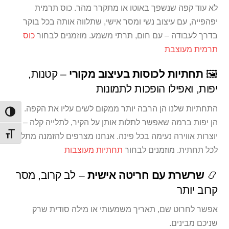
לא עוד קפה שנשפך באוטו או מתקרר מהר. כוס תרמית
יפהפייה, עם עיצוב נשי ומסר אישי, שתלווה אותה בכל בוקר
בדרך לעבודה – עם חום, תרתי משמע. מוזמנים לבחור
כוס
תרמית מעוצבת
🖼️
תחתיות לכוסות בעיצוב מקורי
– קטנות,
יפות, ואפילו הופכות לתמונות
התחתיות שלנו הן הרבה יותר ממקום לשים עליו את הקפה.
הפעל/
הן יפות ברמה שאפשר לתלות אותן על הקיר, לתלייה קלה – והן
מתג ג
יוצרות אווירה נעימה בכל פינה. אנחנו מצרפים להזמנה מתלה
לכל תחתית. מוזמנים לבחור
תחתיות מעוצבות
📿
שרשרת עם חריטה אישית
– לב קרוב, מסר
קרוב יותר
אפשר לחרוט שם, תאריך משמעותי או מילה סודית שרק
שניכם מבינים.