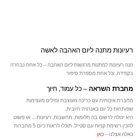
למוצר
בחר אפשרויות
זה
יש
רעיונות מתנה ליום האהבה לאשה
מספר
סוגים.
הנה רעיונות למתנות מרגשות ליום האהבה – כל אחת נבחרה
ניתן
בקפידה, וכל אחת מספרת סיפור
לבחור
מחברת השראה
– כל עמוד, חיוך
את
האפשרויות
מחברת איכותית עם כריכה מעוצבת ומילים מעצימות
בעמוד
שפותחות כל יום באנרגיה חיובית.
המוצר
היא יכולה לרשום בה חלומות, מחשבות, רעיונות… או פשוט
להכין רשימת קניות עם סטייל. תוכלו לראות כיום 5 מחברות
כאלה אצלנו –
כאן