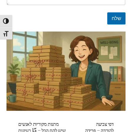
שלח
הפעל/
מתג ג
דפי צביעה
מתנות מקוריות לאנשים
להורדה – פרידה
שיש להם הכל – 15 רעיונות