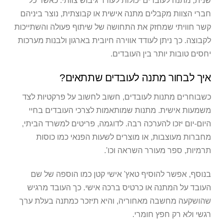
שנית, מתנה לעובדים יכולות לעודד גיבוש צוותי. כאשר כל
חברי הצוות מקבלים מתנה אישית או קבוצתית, נוצר ביניהם
קשר חוויתי שמחזק את התחושה של שיתוף פעולה והשתייכות
לקבוצה. כך ניתן לעודד אווירה חיובית בארגון ולבנות מערכות
יחסים טובות יותר בין העובדים.
איך לבחור מתנה לעובדים שתתאים?
כשבוחרים מתנות לעובדים, חשוב לחשוב על פרקטיות לצד
משמעות אישית. מתנות שמותאמות לצרכי העובדים בחיי
היום-יום יזכו להערכה רבה. לדוגמה, פריטים למשרד הביתי,
מחברות מעוצבות, או מוצרים לשעות הפנאי כמו כוסות
תרמיות, ספר מעורר השראה וכו'.
בנוסף, אפשר להוסיף טאץ' אישי קטן כמו הוספה של שם
העובד על המתנה או כרטיס ברכה אישי. כך העובד מרגיש
שהושקעה מחשבה מאחוריה, והיא תיזכר כמתנה בעלת ערך
רגשי ולא רק חפץ חומרי.