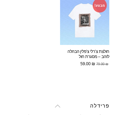
מבצע!
חולצת צ'רלי צ'פלין הבהלה
לזהב – מסגרת חול
המחיר
המחיר
59.00
₪
79.00
₪
המקורי
הנוכחי
היה:
הוא:
59.00 ₪.
79.00 ₪.
Back
פרידלה
To