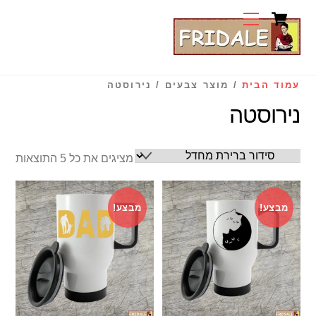
Cart
Ski
Menu
t
conten
עמוד הבית
/ מוצר צבעים / נירוסטה
נירוסטה
מציגים את כל ⁦5⁩ התוצאות
מבצע!
מבצע!