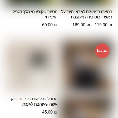
המארז המושלם לאבא: סינר על
הסינר שקובע מי מלך הגריל
האש + כוס בירה מעוצבת
האמיתי
טווח
69.00
₪
169.00
₪
–
119.00
₪
מחירים:
עד
מבצע!
הספל שכל אופה חייבת – רק
אשה שאוהבת לאפות
45.00
₪