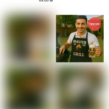
69.00
₪
מבצע!