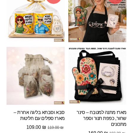
מארז מתנה למטבח – סינר
סבא וסבתא בליגה אחרת –
שחור, כפפת תנור וספר
מארז ספלים עם חליטות
מתכונים
המחיר
המחיר
109.00
₪
119.00
₪
המחיר
המחיר