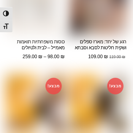
הפעל/
מתג ג
רגע של יחד: מארז ספלים
כוסות משפחתיות תואמות
ושקית חליטות לסבא וסבתא
מאמייל – לבית ולטיולים
המחיר
המחיר
טווח
259.00
₪
–
98.00
₪
109.00
₪
119.00
₪
המקורי
הנוכחי
מחירים:
היה:
הוא:
119.00 ₪.
109.00 ₪.
עד
מבצע!
מבצע!