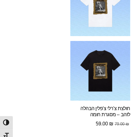
חולצת צ'רלי צ'פלין הבהלה
לזהב – מסגרת חומה
המחיר
המחיר
59.00
₪
הפעל/
79.00
₪
המקורי
הנוכחי
מתג ג