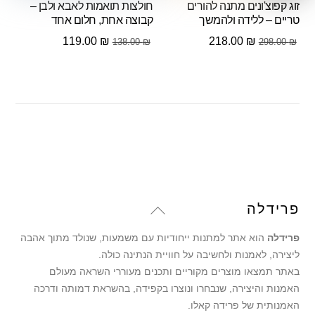
זוג קפוצ'ונים מתנה להורים
חולצות תואמות לאבא ולבן –
טריים – ללידה ולהמשך
קבוצה אחת, חלום אחד
המחיר
המחיר
המחיר
המחיר
119.00
₪
218.00
₪
138.00
₪
298.00
₪
המקורי
הנוכחי
המקורי
הנוכחי
היה:
הוא:
היה:
הוא:
119.00 ₪.
138.00 ₪.
218.00 ₪.
298.00 ₪.
Back
פרידלה
To
פרידלה
הוא אתר למתנות ייחודיות עם משמעות, שנולד מתוך אהבה
Top
ליצירה, לאמנות ולחשיבה על חוויית הנתינה כולה.
באתר תמצאו מוצרים מקוריים ותכנים מעוררי השראה מעולם
האמנות והיצירה, שנבחרו ונוצרו בקפידה, בהשראת דמותה ודרכה
האמנותית של פרידה קאלו.