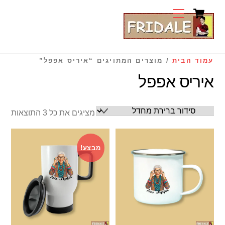
Cart
Ski
Menu
t
conten
עמוד הבית
/ מוצרים המתויגים “איריס אפפל”
איריס אפפל
מציגים את כל ⁦3⁩ התוצאות
מבצע!