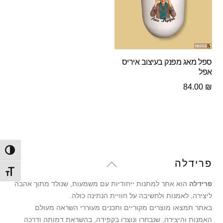
ספל מאג מפנק בעיצוב איריס
אפל
84.00
₪
הפעל/
Back
פרידלה
מתג ג
To
פרידלה
הוא אתר למתנות ייחודיות עם משמעות, שנולד מתוך אהבה
Top
ליצירה, לאמנות ולחשיבה על חוויית הנתינה כולה.
באתר תמצאו מוצרים מקוריים ותכנים מעוררי השראה מעולם
האמנות והיצירה, שנבחרו ונוצרו בקפידה, בהשראת דמותה ודרכה