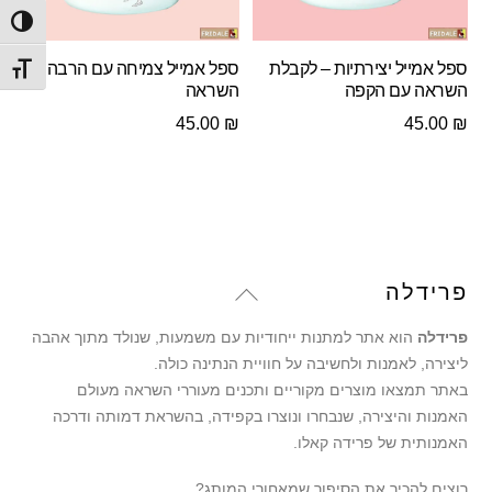
הפעל/
ספל אמייל יצירתיות – לקבלת
ספל אמייל צמיחה עם הרבה
מתג ג
השראה עם הקפה
השראה
45.00
₪
45.00
₪
Back
פרידלה
To
פרידלה
הוא אתר למתנות ייחודיות עם משמעות, שנולד מתוך אהבה
Top
ליצירה, לאמנות ולחשיבה על חוויית הנתינה כולה.
באתר תמצאו מוצרים מקוריים ותכנים מעוררי השראה מעולם
האמנות והיצירה, שנבחרו ונוצרו בקפידה, בהשראת דמותה ודרכה
האמנותית של פרידה קאלו.
רוצים להכיר את הסיפור שמאחורי המותג?