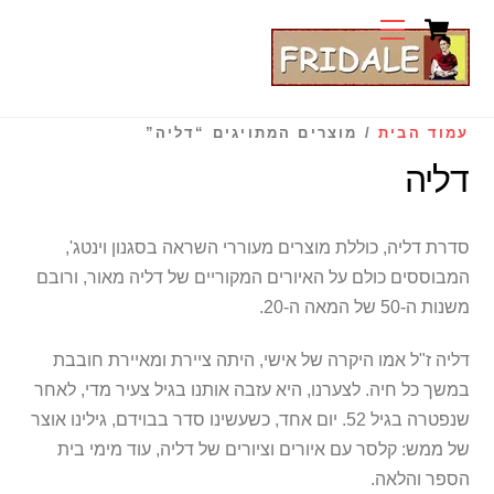
Cart
Ski
Menu
t
conten
עמוד הבית
/ מוצרים המתויגים “דליה”
דליה
סדרת דליה, כוללת מוצרים מעוררי השראה בסגנון וינטג',
המבוססים כולם על האיורים המקוריים של דליה מאור, ורובם
משנות ה-50 של המאה ה-20.
דליה ז"ל אמו היקרה של אישי, היתה ציירת ומאיירת חובבת
במשך כל חיה. לצערנו, היא עזבה אותנו בגיל צעיר מדי, לאחר
שנפטרה בגיל 52. יום אחד, כשעשינו סדר בבוידם, גילינו אוצר
של ממש: קלסר עם איורים וציורים של דליה, עוד מימי בית
הספר והלאה.