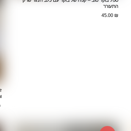
ספל בוקר טוב – קפה של בוקר עם כלב חמוד שרק
התעורר
45.00
₪
ז
ו
₪