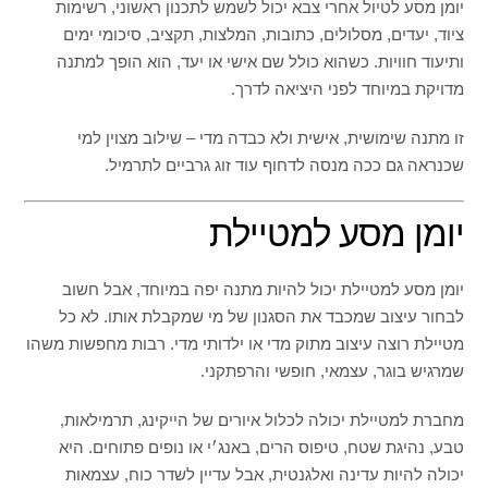
יומן מסע לטיול אחרי צבא יכול לשמש לתכנון ראשוני, רשימות
ציוד, יעדים, מסלולים, כתובות, המלצות, תקציב, סיכומי ימים
ותיעוד חוויות. כשהוא כולל שם אישי או יעד, הוא הופך למתנה
מדויקת במיוחד לפני היציאה לדרך.
זו מתנה שימושית, אישית ולא כבדה מדי – שילוב מצוין למי
שכנראה גם ככה מנסה לדחוף עוד זוג גרביים לתרמיל.
יומן מסע למטיילת
יומן מסע למטיילת יכול להיות מתנה יפה במיוחד, אבל חשוב
לבחור עיצוב שמכבד את הסגנון של מי שמקבלת אותו. לא כל
מטיילת רוצה עיצוב מתוק מדי או ילדותי מדי. רבות מחפשות משהו
שמרגיש בוגר, עצמאי, חופשי והרפתקני.
מחברת למטיילת יכולה לכלול איורים של הייקינג, תרמילאות,
טבע, נהיגת שטח, טיפוס הרים, באנג׳י או נופים פתוחים. היא
יכולה להיות עדינה ואלגנטית, אבל עדיין לשדר כוח, עצמאות