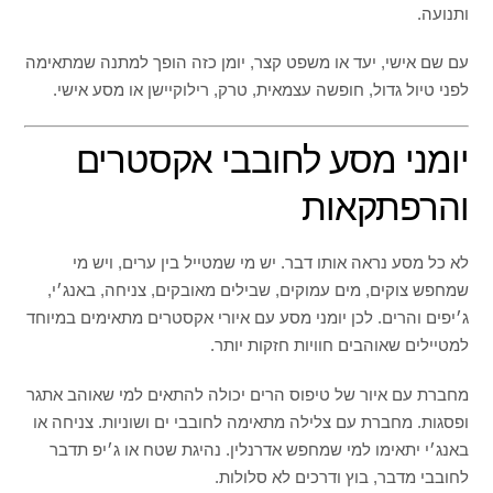
ותנועה.
עם שם אישי, יעד או משפט קצר, יומן כזה הופך למתנה שמתאימה
לפני טיול גדול, חופשה עצמאית, טרק, רילוקיישן או מסע אישי.
יומני מסע לחובבי אקסטרים
והרפתקאות
לא כל מסע נראה אותו דבר. יש מי שמטייל בין ערים, ויש מי
שמחפש צוקים, מים עמוקים, שבילים מאובקים, צניחה, באנג׳י,
ג׳יפים והרים. לכן יומני מסע עם איורי אקסטרים מתאימים במיוחד
למטיילים שאוהבים חוויות חזקות יותר.
מחברת עם איור של טיפוס הרים יכולה להתאים למי שאוהב אתגר
ופסגות. מחברת עם צלילה מתאימה לחובבי ים ושוניות. צניחה או
באנג׳י יתאימו למי שמחפש אדרנלין. נהיגת שטח או ג׳יפ תדבר
לחובבי מדבר, בוץ ודרכים לא סלולות.