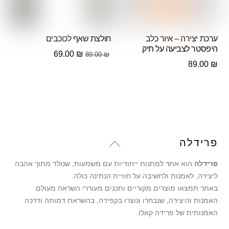
ערכת יצירה – איור כלב
חולצת שאף לכוכבים
היפסטר לצביעה על תיק
המחיר
המחיר
69.00
₪
89.00
₪
89.00
₪
המקורי
הנוכחי
היה:
הוא:
69.00 ₪.
89.00 ₪.
Back
פרידלה
To
פרידלה
הוא אתר למתנות ייחודיות עם משמעות, שנולד מתוך אהבה
Top
ליצירה, לאמנות ולחשיבה על חוויית הנתינה כולה.
באתר תמצאו מוצרים מקוריים ותכנים מעוררי השראה מעולם
האמנות והיצירה, שנבחרו ונוצרו בקפידה, בהשראת דמותה ודרכה
האמנותית של פרידה קאלו.