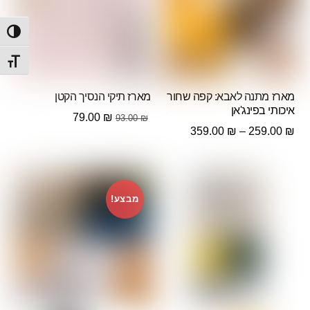
הפעל/
מתג ג
מארז מתנה לאבא: קפה שחור
מארז תיקי הנסיך הקטן
איכותי בפינג'אן
המחיר
המחיר
79.00
₪
93.00
₪
טווח
359.00
₪
–
259.00
₪
המקורי
הנוכחי
מחירים:
היה:
הוא:
79.00 ₪.
93.00 ₪.
עד
מבצע!