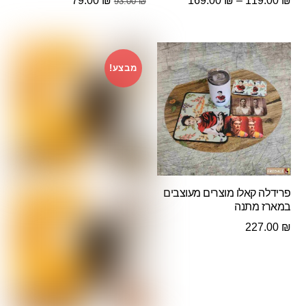
79.00
₪
169.00
₪
–
119.00
₪
93.00
₪
מחירים:
המקורי
הנוכחי
היה:
הוא:
עד
93.00 ₪.
79.00 ₪.
מבצע!
פרידלה קאלו מוצרים מעוצבים
במארז מתנה
227.00
₪