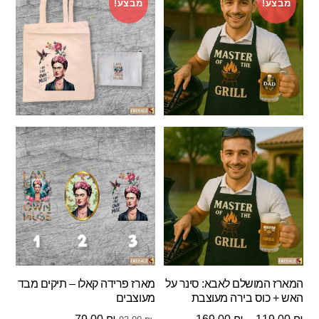
מבצע!
מבצע!
המארז המושלם לאבא: סינר על
מארז פרידה קאלו – תיקים מבד
האש + כוס בירה מעוצבת
מעוצבים
טווח
המחיר
המחיר