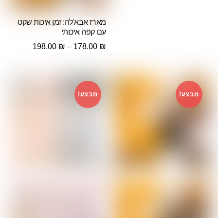
מארז אבא'לה: זמן איכות שקט
עם קפה איכותי
טווח
198.00
₪
–
178.00
₪
מחירים:
עד
מבצע!
מבצע!