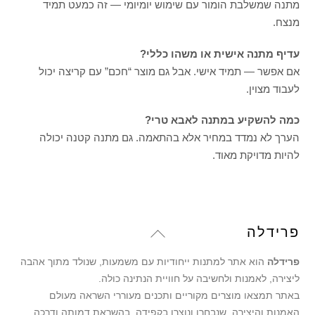
מתנה שמשלבת הומור עם שימוש יומיומי — זה כמעט תמיד
מנצח.
עדיף מתנה אישית או משהו כללי?
אם אפשר — תמיד אישי. אבל גם מוצר “חכם” עם קריצה יכול
לעבוד מצוין.
כמה להשקיע במתנה לאבא טרי?
הערך לא נמדד במחיר אלא בהתאמה. גם מתנה קטנה יכולה
להיות מדויקת מאוד.
Back
פרידלה
To
פרידלה
הוא אתר למתנות ייחודיות עם משמעות, שנולד מתוך אהבה
Top
ליצירה, לאמנות ולחשיבה על חוויית הנתינה כולה.
באתר תמצאו מוצרים מקוריים ותכנים מעוררי השראה מעולם
האמנות והיצירה, שנבחרו ונוצרו בקפידה, בהשראת דמותה ודרכה