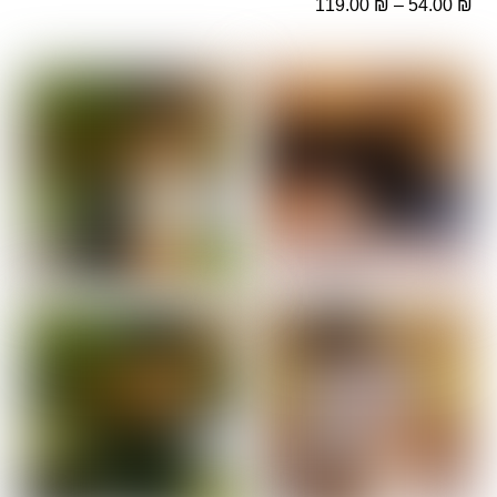
טווח
119.00
₪
–
54.00
₪
מחירים:
מחירים:
עד
עד