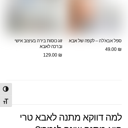
ספל אבא'לה – לקפה של אבא
זוג כוסות בירה בעיצוב אישי
וברכה לאבא
49.00
₪
129.00
₪
הפעל/
מתג ג
למה דווקא מתנה לאבא טרי