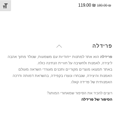
המחיר
המחיר
119.00
₪
180.00
₪
מתג ג
המקורי
הנוכחי
היה:
הוא:
119.00 ₪.
180.00 ₪.
Back
פרידלה
To
פרידלה
הוא אתר למתנות ייחודיות עם משמעות, שנולד מתוך אהבה
Top
ליצירה, לאמנות ולחשיבה על חוויית הנתינה כולה.
באתר תמצאו מוצרים מקוריים ותכנים מעוררי השראה מעולם
האמנות והיצירה, שנבחרו ונוצרו בקפידה, בהשראת דמותה ודרכה
האמנותית של פרידה קאלו.
רוצים להכיר את הסיפור שמאחורי המותג?
הסיפור של פרידלה