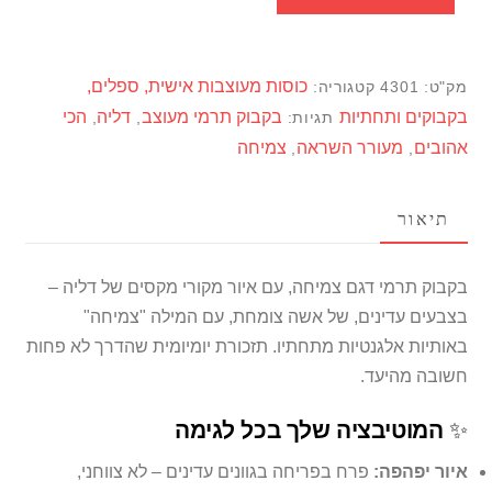
תרמי
-
דגם
כוסות מעוצבות אישית, ספלים,
מק"ט:
4301
קטגוריה:
צמיחה
בקבוקים ותחתיות
בקבוק תרמי מעוצב
דליה
הכי
תגיות:
,
,
מקורי,
אהובים
מעורר השראה
צמיחה
,
,
עם
בידוד
כפול
תיאור
בקבוק תרמי דגם צמיחה, עם איור מקורי מקסים של דליה –
בצבעים עדינים, של אשה צומחת, עם המילה "צמיחה"
באותיות אלגנטיות מתחתיו. תזכורת יומיומית שהדרך לא פחות
חשובה מהיעד.
✨
המוטיבציה שלך בכל לגימה
איור יפהפה:
פרח בפריחה בגוונים עדינים – לא צווחני,