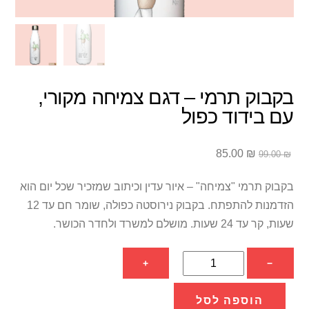
בקבוק תרמי – דגם צמיחה מקורי,
עם בידוד כפול
המחיר
המחיר
85.00
₪
99.00
₪
המקורי
הנוכחי
היה:
הוא:
בקבוק תרמי "צמיחה" – איור עדין וכיתוב שמזכיר שכל יום הוא
85.00 ₪.
99.00 ₪.
הזדמנות להתפתח. בקבוק נירוסטה כפולה, שומר חם עד 12
שעות, קר עד 24 שעות. מושלם למשרד ולחדר הכושר.
כמות
+
−
של
בקבוק
הוספה לסל