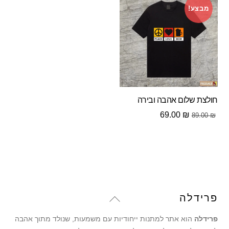
מבצע!
חולצת שלום אהבה ובירה
המחיר
המחיר
69.00
₪
89.00
₪
המקורי
הנוכחי
היה:
הוא:
69.00 ₪.
89.00 ₪.
Back
פרידלה
To
פרידלה
הוא אתר למתנות ייחודיות עם משמעות, שנולד מתוך אהבה
Top