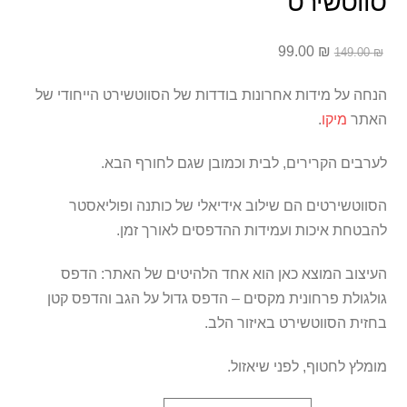
סווטשירט
המחיר
המחיר
99.00
₪
149.00
₪
המקורי
הנוכחי
היה:
הוא:
הנחה על מידות אחרונות בודדות של הסווטשירט הייחודי של
99.00 ₪.
149.00 ₪.
האתר
מיקו
.
לערבים הקרירים, לבית וכמובן שגם לחורף הבא.
הסווטשירטים הם שילוב אידיאלי של כותנה ופוליאסטר
להבטחת איכות ועמידות ההדפסים לאורך זמן.
העיצוב המוצא כאן הוא אחד הלהיטים של האתר: הדפס
גולגולת פרחונית מקסים – הדפס גדול על הגב והדפס קטן
בחזית הסווטשירט באיזור הלב.
מומלץ לחטוף, לפני שיאזול.