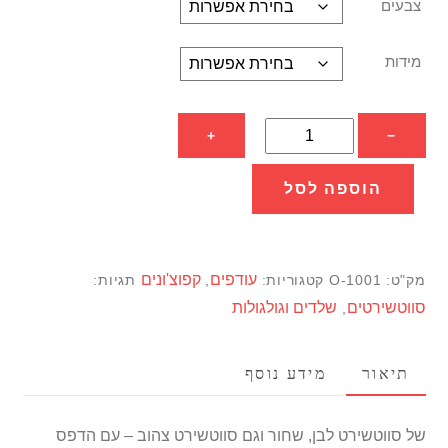
צבעים
מידות
כמות
+
−
של
הדפס
הוספה לסל
גולגולת
עם
פרחים
עודפים
קפוצ'ונים
מק"ט:
O-1001
קטגוריות:
,
תגיות:
על
סווטשירטים
שלדים וגולגולות
,
סווטשירט
תיאור
מידע נוסף
של סווטשירט לבן, שחור וגם סווטשירט צהוב – עם הדפס