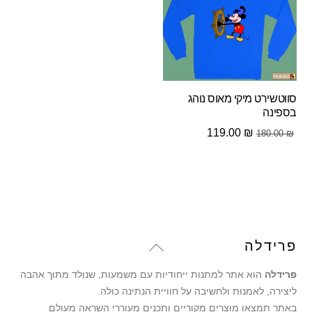
סווטשירט מיקי מאוס נוהג
בספינה
המחיר
המחיר
119.00
₪
180.00
₪
המקורי
הנוכחי
היה:
הוא:
119.00 ₪.
180.00 ₪.
Back
פרידלה
To
פרידלה
הוא אתר למתנות ייחודיות עם משמעות, שנולד מתוך אהבה
Top
ליצירה, לאמנות ולחשיבה על חוויית הנתינה כולה.
באתר תמצאו מוצרים מקוריים ותכנים מעוררי השראה מעולם