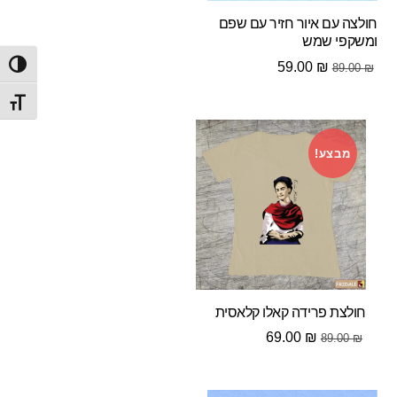
חולצה עם איור חזיר עם שפם
ומשקפי שמש
המחיר
המחיר
59.00
₪
הפעל/
89.00
₪
המקורי
הנוכחי
מתג ג
היה:
הוא:
59.00 ₪.
89.00 ₪.
מבצע!
חולצת פרידה קאלו קלאסית
המחיר
המחיר
69.00
₪
89.00
₪
המקורי
הנוכחי
היה:
הוא: