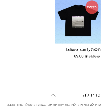
69.00 ₪.
89.00 ₪.
מבצע!
חולצת I believe I can fly
המחיר
המחיר
69.00
₪
89.00
₪
המקורי
הנוכחי
היה:
הוא:
69.00 ₪.
89.00 ₪.
Back
פרידלה
To
פרידלה
הוא אתר למתנות ייחודיות עם משמעות, שנולד מתוך אהבה
Top