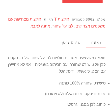
לבעל
-
אשתי
חולצות T
חולצות מצחיקות עם
מק"ט:
6062
קטגוריה:
תגיות:
יודעת
משפטים מצחיקים
לבן על שחור
מתנה לאבא
,
,
הכל
תיאור
מידע נוסף
חולצה משעשעת מסדרת חולצות לבן על שחור שלנו – טקסט
לבן על טישירט שחורה, עם הכיתוב באנגלית – אני לא מתייעץ
עם הצ'ט, כי אשתי יודעת הכל
טישירט שחורה 100% כותנה
גזרת יוניסקס, גזרה רגילה (לא צמודה)
כיתוב לבן בסגנון גרפיטי