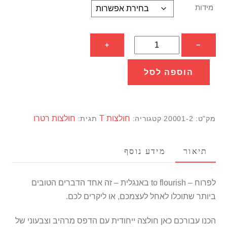
מידות
כמות
+
−
של
חולצת
הוספה לסל
פריחה
-
flourish
חולצות T
חולצות רטרו
מק"ט:
20001-2
קטגוריה:
תגית:
עם
הדפס
גולגולת
תיאור
מידע נוסף
פרחוני
לפרוח – to flourish באנגלית – זה אחד הדברים הטובים
ביותר שתוכלו לאחל לעצמכם, או ליקרים לכם.
הכנו עבורכם כאן חולצה ייחודית עם הדפס מרהיב וצבעוני של