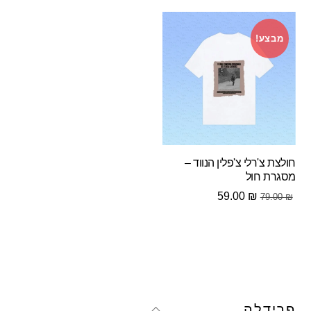
היה:
הוא:
69.00 ₪.
89.00 ₪.
מבצע!
חולצת צ'רלי צ'פלין הנווד –
מסגרת חול
המחיר
המחיר
59.00
₪
79.00
₪
המקורי
הנוכחי
היה:
הוא:
59.00 ₪.
79.00 ₪.
Back
פרידלה