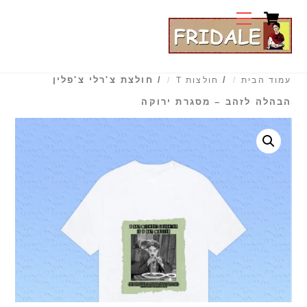
Cart
Ski
Menu
t
conten
/
/ חולצת צ'רלי צ'פלין
עמוד הבית
חולצות T
הבהלה לזהב – מסגרת ירוקה