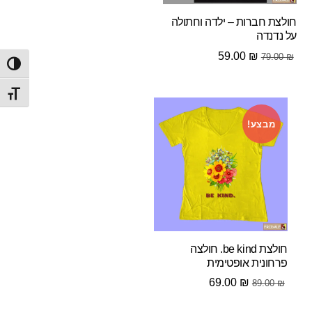
חולצת חברות – ילדה וחתולה
על נדנדה
המחיר
המחיר
59.00
₪
79.00
₪
הפעל/
המקורי
הנוכחי
היה:
הוא:
מתג ג
59.00 ₪.
79.00 ₪.
מבצע!
חולצת be kind. חולצה
פרחונית אופטימית
המחיר
המחיר
69.00
₪
89.00
₪
המקורי
הנוכחי