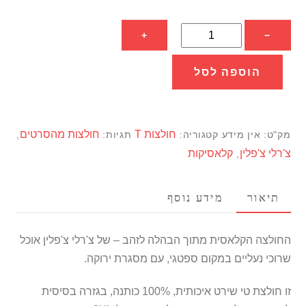
כמות
+
−
של
חולצת
הוספה לסל
צ'רלי
צ'פלין
הבהלה
חולצות T
חולצות מהסרטים
מק"ט:
אין מידע
קטגוריה:
תגיות:
,
לזהב
צ'רלי צ'פלין
קלאסיקות
,
-
מסגרת
ירוקה
תיאור
מידע נוסף
החולצה הקלאסית מתוך הבהלה לזהב – של צ'רלי צ'פלין אוכל
שרוכי נעליים במקום ספטגי, עם מסגרת ירוקה.
זו חולצת טי שירט איכותית, 100% כותנה, בגזרה בסיסית