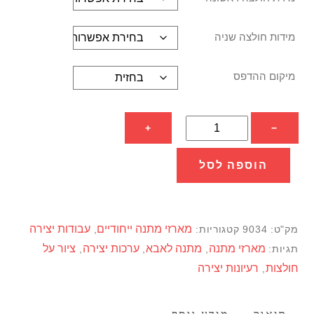
מידות חולצה שניה
מיקום ההדפס
כמות
+
−
של
מארז
הוספה לסל
אבא
ובן
לצביעה
מארזי מתנה ייחודיים
עבודות יצירה
מק"ט:
9034
קטגוריות:
,
–
מארזי מתנה
מתנה לאבא
ערכות יצירה
ציור על
תגיות:
,
,
,
2
חולצות
רעיונות יצירה
,
חולצות
עם
טושים