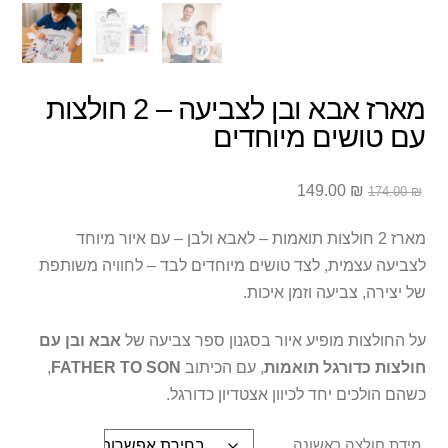
מארז אבא ובן לצביעה – 2 חולצות
עם טושים מיוחדים
המחיר
המחיר
149.00
₪
174.00
₪
המקורי
הנוכחי
היה:
הוא:
מארז 2 חולצות תואמות – לאבא ולבן – עם איור מיוחד
149.00 ₪.
174.00 ₪.
לצביעה עצמית, לצד טושים מיוחדים לבד – לחוויה משותפת
של יצירה, צביעה וזמן איכות.
על החולצות מופיע איור בסגנון ספר צביעה של
אבא ובן עם
חולצות כדורגל תואמות
, עם הכיתוב
FATHER TO SON
,
כשהם הולכים יחד לכיוון אצטדיון כדורגל.
מידת חולצה ראשונה