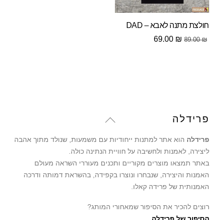
חולצת מתנה לאבא – DAD
המחיר
המחיר
69.00
₪
89.00
₪
המקורי
הנוכחי
היה:
הוא:
69.00 ₪.
89.00 ₪.
Back
פרידלה
To
פרידלה
הוא אתר למתנות ייחודיות עם משמעות, שנולד מתוך אהבה
Top
ליצירה, לאמנות ולחשיבה על חוויית הנתינה כולה.
באתר תמצאו מוצרים מקוריים ותכנים מעוררי השראה מעולם
האמנות והיצירה, שנבחרו ונוצרו בקפידה, בהשראת דמותה ודרכה
האמנותית של פרידה קאלו.
רוצים להכיר את הסיפור שמאחורי המותג?
הסיפור של פרידלה