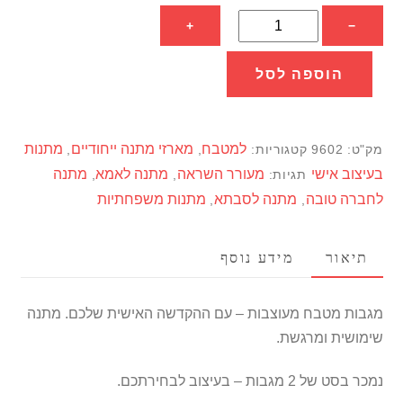
כמות
+
−
של
מגבות
הוספה לסל
מטבח
בהקדשה
אישית
למטבח
מארזי מתנה ייחודיים
מתנות
מק"ט:
9602
קטגוריות:
,
,
בעיצוב אישי
מעורר השראה
מתנה לאמא
מתנה
תגיות:
,
,
לחברה טובה
מתנה לסבתא
מתנות משפחתיות
,
,
תיאור
מידע נוסף
מגבות מטבח מעוצבות – עם ההקדשה האישית שלכם. מתנה
שימושית ומרגשת.
נמכר בסט של 2 מגבות – בעיצוב לבחירתכם.