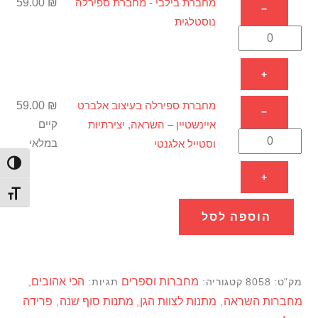
כמות
מחברת בילבי - מחברת ספירלה
₪
59.00
−
קאלו
של
נוסטלגית
מחברת
בילבי
+
-
מחברת
כמות
מחברת ספירלה בעיצוב אלברט
₪
59.00
−
ספירלה
של
איינשטיין – השראה, יצירתיות
קיים
נוסטלגית
מחברת
וסטייל אלגנטי
במלאי
ספירלה
הפעל/
+
בעיצוב
מתג ג
אלברט
הוספה לסל
איינשטיין
–
השראה,
יצירתיות
מחברות וספרים
הכי אהובים
מק"ט:
8058
קטגוריה:
תגיות:
,
וסטייל
מחברות השראה
מתנות לצוות הגן
מתנות סוף שנה
פרידה
,
,
,
אלגנטי