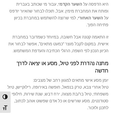
היא הדפסה על
השער הקדמי
, עבור מי שכותב בעברית
ופותח את המחברת מימין. אבל, תוכלו לבחור שהאיור יודפס
על
השער האחורי
, למי שרוצה להשתמש במחברת בכיוון
פתיחה הפוך.
זו התאמה קטנה אבל חשובה, במיוחד כשמדובר במחברת
אישית. במקום לקבל מוצר “כמעט מתאים”, אפשר לבחור את
הכיוון הנכון לפי השפה, הרגלי הכתיבה והעדפת המשתמש.
מתנה נהדרת לפני טיול, מסע או יציאה לדרך
חדשה
יומן מסע אישי מתאים למגוון רחב של מצבים:
טיול אחרי צבא, טרק בנפאל, חופשה באירופה, רילוקיישן, טיול
משפחתי, טיול בר/בת מצווה, ירח דבש, שנת שירות, חילופי
הפעל/
סטודנטים, מסע שורשים או כל אדם שפשוט אוהב לכתוב,
לתכנן ולזכור.
מתג ג