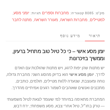
אישי
–
מחברות וספרים
יומני מסע
מק"ט:
8085
קטגוריה:
תגיות:
,
מחברת
למטיילים
מחברות השראה
מעורר השראה
מתנה לחבר
,
,
,
A5
עם
תיאור
מידע נוסף
עט,
כריכה
קשה
יומן מסע אישי – כי כל טיול טוב מתחיל ברעיון,
ואיור
וממשיך בזיכרונות
טיולים
יש מתנות שהן יפות לרגע, ויש מתנות שהולכות עם האדם
לבחירה
לדרך.
יומן מסע אישי
הוא בדיוק מהסוג השני: מחברת גדולה,
נוחה ומעוצבת, שנועדה ללוות מטיילים, חולמים, כותבים,
מתכננים ואנשים שאוהבים לשמור רגעים אמיתיים מהדרך.
המחברת מתאימה במיוחד למי שעומד לצאת לטיול משמעותי
— טרק בחו״ל, טיול אחרי צבא, מסע משפחתי, ירח דבש,