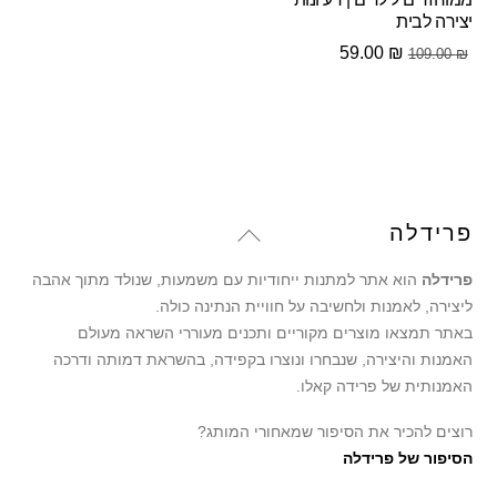
יצירה לבית
המחיר
המחיר
59.00
₪
109.00
₪
המקורי
הנוכחי
היה:
הוא:
59.00 ₪.
109.00 ₪.
Back
פרידלה
To
פרידלה
הוא אתר למתנות ייחודיות עם משמעות, שנולד מתוך אהבה
Top
ליצירה, לאמנות ולחשיבה על חוויית הנתינה כולה.
באתר תמצאו מוצרים מקוריים ותכנים מעוררי השראה מעולם
האמנות והיצירה, שנבחרו ונוצרו בקפידה, בהשראת דמותה ודרכה
האמנותית של פרידה קאלו.
רוצים להכיר את הסיפור שמאחורי המותג?
הסיפור של פרידלה