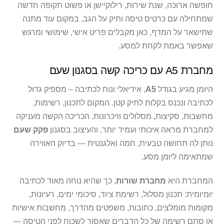
חופשה ארוכה, שנת שירות, רילוקיישן או פשוט תקופה חדשה
שמתחילה עם כרטיס טיסה ותיק על הגב. במקום עוד מתנה
שתישאר על המדף, כאן מקבלים פריט אישי, שימושי ומרגש
שאפשר באמת לקחת למסע.
מחברת A5 עם כריכה קשה בסגנון שעם
היומן מגיע בגודל
A5
, אידיאלי ונוח לכתיבה – מספיק גדול
לכתיבה ונכנס בקלות לתיק קטן. המקום לתכנון, רשימות,
מחשבות, סקיצות, מסלולים וזיכרונות. הכריכה הקשה מעניקה
למחברת מראה איכותי ועמיד יותר, והעיצוב בסגנון
פקק שעם
נותן לה תחושה טבעית, חמה ואלגנטית — בדיוק האווירה
שמתאימה ליומן מסע.
המחברת היא
מחברת שורות
, כך שהיא נוחה מאוד לכתיבה
יומיומית: תכנון מסלול, רשימת ציוד, סיכומי ימים, רעיונות,
מקומות מומלצים, כתובות, משפטים מהדרך, מחשבות אישיות
או סתם רשימה של כל הדברים שאסור לשכוח לפני הטיסה —