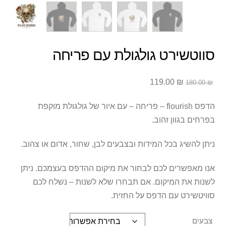
סווטשירט גולגולת עם פריחה
המחיר
המחיר
119.00
₪
180.00
₪
המקורי
הנוכחי
היה:
הוא:
הדפס flourish – פריחה – עם איור של גולגולת מוקפת
119.00 ₪.
180.00 ₪.
בפרחים בגוון זהוב.
ניתן להשיג בכל המידות ובצבעים לבן, שחור, אדום או צהוב.
אנו מאפשרים לכם לבחור את מיקום ההדפס בעצמכם. ניתן
לשנות את המיקום. אם תבחרו שלא לשנות – נשלח לכם
סוויטשירט עם הדפס על החזית.
צבעים