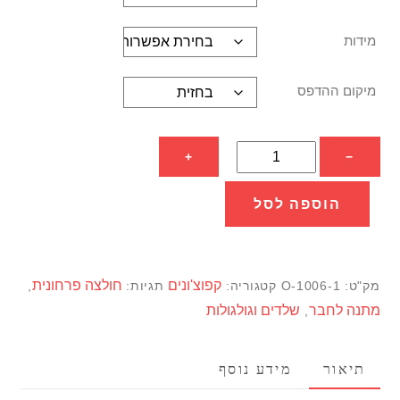
מידות
מיקום ההדפס
כמות
+
−
של
סווטשירט
הוספה לסל
גולגולת
עם
פריחה
קפוצ'ונים
חולצה פרחונית
מק"ט:
O-1006-1
קטגוריה:
תגיות:
,
מתנה לחבר
שלדים וגולגולות
,
תיאור
מידע נוסף