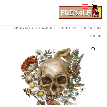
Cart
Ski
Menu
t
conten
/
/ סווטשירט גולגולת עם
עמוד הבית
קפוצ'ונים
פריחה