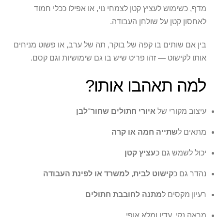
מדף, כשימוש לעציץ קטן לצמחי נוי, או אפילו ככלי חמוד
לאחסון קטן על שולחן העבודה.
בין אם שותים בו קפה של בוקר, תה של ערב, או פשוט מניחים
אותו לקישוט — זהו פריט שיש בו גם שימושיות וגם קסם.
למה תאהבו אותו?
עיצוב מקורי של
איורי חתולים שחור־לבן
מתאים ל
שתייה חמה או קרה
יכול לשמש גם כ
עציץ קטן
נהדר גם כ
קישוט לבית, למשרד או לפינת העבודה
רעיון מקסים ל
מתנה לחובבת חתולים
מראה נקי, עדין ומלא אופי