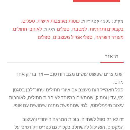
לחובבת
חתולים
כוסות מעוצבות אישית, ספלים,
מק"ט:
4305
קטגוריות:
–
בקבוקים ותחתיות
למטבח
ספלים
לאוהבי חתולים
,
,
תגיות:
,
איור
מעורר השראה
ספלי אמייל מעוצבים
ספלים
,
,
חתולים
שחור־לבן
תיאור
יש מוצרים שפשוט עושים מצב רוח טוב — וזה בדיוק אחד
מהם.
ספל האמייל הזה מעוצב עם איורי חתולים שחור־לבן בסגנון
נקי, עדין ומתוק, שמתאים במיוחד לאוהבות חתולים, לאוהבות
עיצוב מינימליסטי, ולמי שמחפשת מתנה שימושית עם אופי.
זה לא רק ספל לשתייה. בזכות המראה הייחודי והעיצוב
המקסים, הוא יכול להשתלב בקלות גם כפריט דקורטיבי על