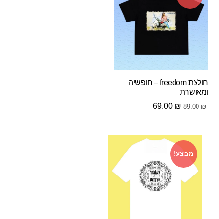
חולצת freedom – חופשיה
ומאושרת
המחיר
המחיר
69.00
₪
89.00
₪
המקורי
הנוכחי
היה:
הוא:
69.00 ₪.
89.00 ₪.
מבצע!