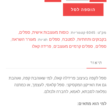
של
ספל
הוספה לסל
לקפה
בעיצוב
פרידה
כוסות מעוצבות אישית, ספלים,
מק"ט:
6045
קטגוריות:
קאלו
בקבוקים ותחתיות
למטבח
ספלים
מעורר השראה
,
,
תגיות:
,
ספלים
ספלים קרמיים מעוצבים
פרידה קאלו
,
,
תיאור
ספל לקפה בעיצוב פרידלה קאלו, למי שאוהבת קפה, ואוהבת
גם את האייקון המקסיקני. ספל קלאסי, לעצמך, או כמתנה
נפלאה לסבתא, לאמא, לחברה ולכולם.
למי הוא מתאים: