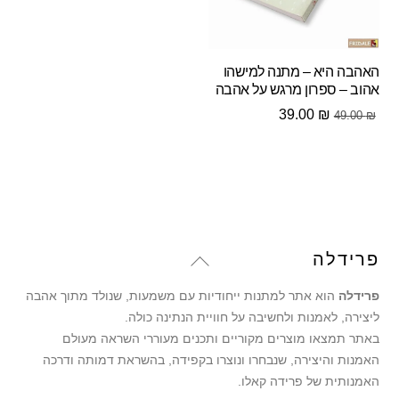
האהבה היא – מתנה למישהו
אהוב – ספרון מרגש על אהבה
המחיר
המחיר
39.00
₪
49.00
₪
המקורי
הנוכחי
היה:
הוא:
39.00 ₪.
49.00 ₪.
Back
פרידלה
To
פרידלה
הוא אתר למתנות ייחודיות עם משמעות, שנולד מתוך אהבה
Top
ליצירה, לאמנות ולחשיבה על חוויית הנתינה כולה.
באתר תמצאו מוצרים מקוריים ותכנים מעוררי השראה מעולם
האמנות והיצירה, שנבחרו ונוצרו בקפידה, בהשראת דמותה ודרכה
האמנותית של פרידה קאלו.