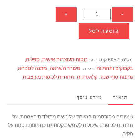
כמות
+
−
של
תחתיות
הוספה לסל
לכוסות
מסדרת
האומנות:
כוסות מעוצבות אישית, ספלים,
מק"ט:
6052
קטגוריה:
דיוקנאות
בקבוקים ותחתיות
מעורר השראה
מתנה לסבתא
תגיות:
,
,
נשיים
מתנות סוף שנה
קלאסיקות
תחתיות לכוסות מעוצבות
,
,
מפורסמים
תיאור
מידע נוסף
6 ציורים מפורסמים במיוחד של נשים מתולדות האמנות, על
תחתיות לכוסות, שיכולות לשמש בקלות גם כתמונות קטנות על
הקיר.