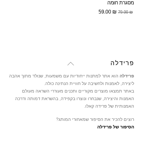
מסגרת חומה
המחיר
המחיר
59.00
₪
79.00
₪
המקורי
הנוכחי
היה:
הוא:
59.00 ₪.
79.00 ₪.
Back
פרידלה
To
פרידלה
הוא אתר למתנות ייחודיות עם משמעות, שנולד מתוך אהבה
Top
ליצירה, לאמנות ולחשיבה על חוויית הנתינה כולה.
באתר תמצאו מוצרים מקוריים ותכנים מעוררי השראה מעולם
האמנות והיצירה, שנבחרו ונוצרו בקפידה, בהשראת דמותה ודרכה
האמנותית של פרידה קאלו.
רוצים להכיר את הסיפור שמאחורי המותג?
הסיפור של פרידלה