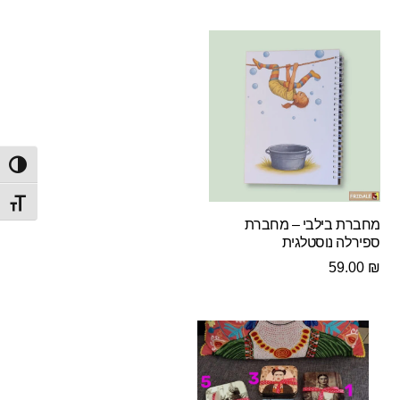
הפעל/
מתג ג
מחברת בילבי – מחברת
ספירלה נוסטלגית
59.00
₪