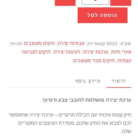
של
תיק
הוספה לסל
קנווס
מעוצב
-
עבודות יצירה
תיקים מעוצבים
מק"ט:
9022
קטגוריות:
,
תגיות:
סוס
איורי חיות
ערכות יצירה
רעיונות יצירה
תיקים לצביעה
,
,
,
היפסטר
עצמית
תיקים מבד מעוצבים
,
לצביעה
תיאור
מידע נוסף
ערכת יצירה מושלמת לחובבי צבע ודמיון!
תיק קנווס איכותי עם חבילת מרקרים – ערכת יצירה שתאפשר
לכם לצבוע את התיק שלכם, מסדרת העיצובים המקוריים
שלנו.